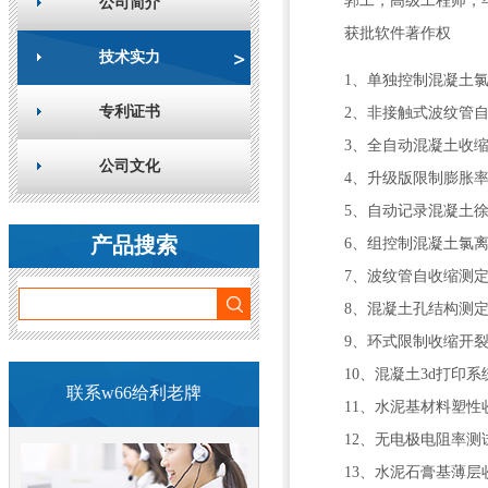
郭
工，高级工程师，
公司简介
获批软件著作权
技术实力
1、
单独控制混凝土
专利证书
2、非接触式波纹管
3、全自动混凝土收
公司文化
4、升级版限制膨胀
5、自动记录混凝土
产品搜索
6、组控制混凝土氯
7、波纹管自收缩测
8、混凝土孔结构测
9、环式限制收缩开
10、混凝土3d打印系
联系w66给利老牌
11、水泥基材料塑
12、无电极电阻率测
13、水泥石膏基薄